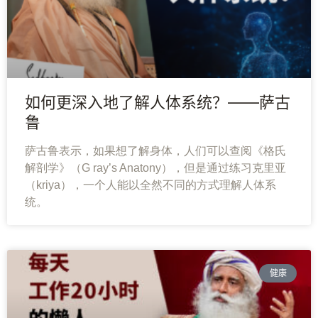
如何更深入地了解人体系统？——萨古
鲁
萨古鲁表示，如果想了解身体，人们可以查阅《格氏
解剖学》（G ray’s Anatony），但是通过练习克里亚
萨
（kriya），一个人能以全然不同的方式理解人体系
古
统。
鲁
瑜
伽
健康
与
冥
想