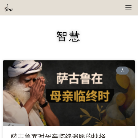
智慧
人
萨古鲁面对母亲临终遗愿的抉择