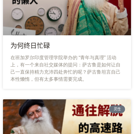
智
慧
课
程
为何终日忙碌
查
在班加罗尔印度管理学院举办的 “青年与真理” 活动
询
上，有一个来自社交媒体的提问：萨古鲁是如何让自
己一直保持精力充沛四处奔忙的呢？萨古鲁坦言自己
本性懒惰，但有太多事情需要完成。
灵性