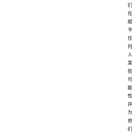
萨
古
鲁
瑜
伽
与
冥
想