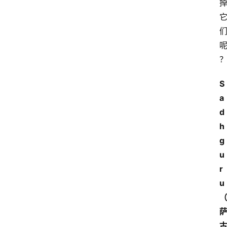
S
a
d
h
g
u
r
u