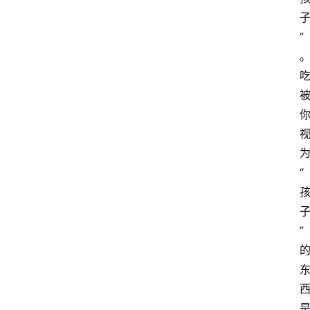
”
“
”