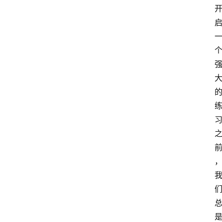
智
慧
课
程
查
询