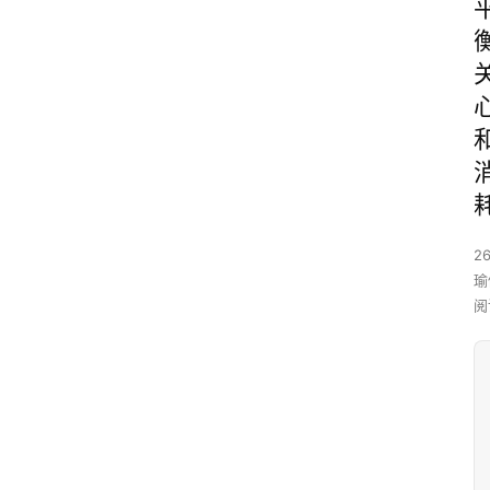
26
瑜
阅