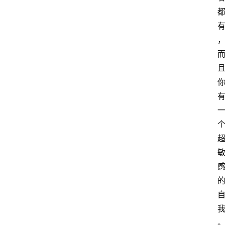
萨
古
鲁
瑜