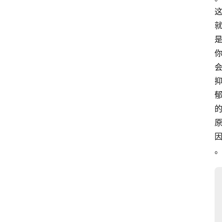
伽
与
冥
想
智
慧
课
程
查
询