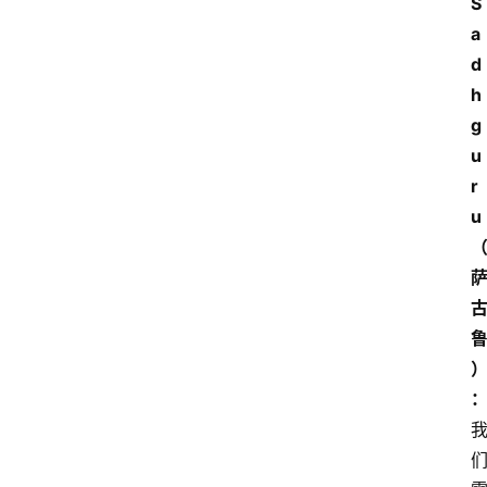
S
a
d
h
g
u
r
u