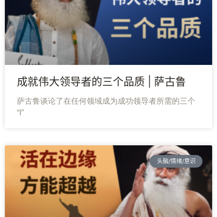
萨
古
鲁
瑜
成就伟大领导者的三个品质 | 萨古鲁
伽
与
萨古鲁谈论了在任何领域成为成功领导者所需的三个
冥
“I”
想
智
慧
头脑/情绪/意识
课
程
查