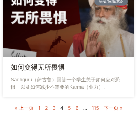
头脑/情绪/意识
如何变得无所畏惧
Sadhguru（萨古鲁）回答一个学生关于如何应对恐
惧，以及如何减少不需要的Karma（业力）。
« 上一页
1
2
3
4
5
6
…
115
下一页 »