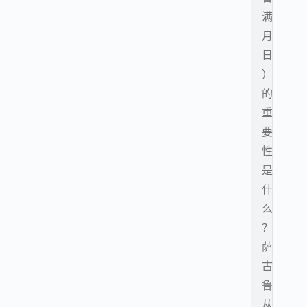
满
月
日
）
的
重
要
性
是
什
么
？
萨
古
鲁
从