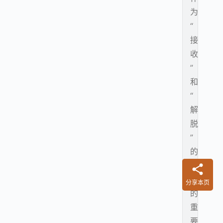
为
“
接
收
”
和
“
解
脱
”
的
日
子
分享本页
的
重
要