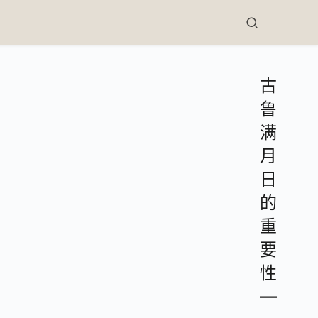
古
鲁
满
月
日
的
重
要
性
—