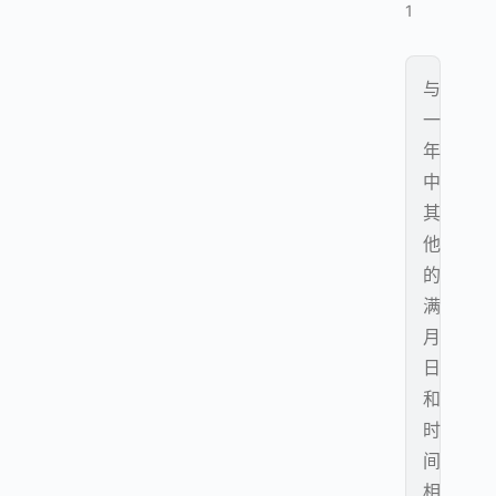
1
与
一
年
中
其
他
的
满
月
日
和
时
间
相