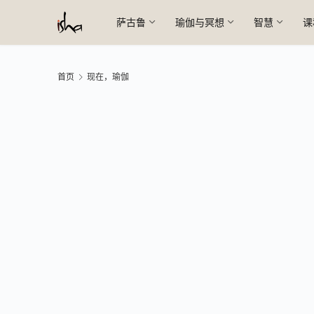
萨古鲁
瑜伽与冥想
智慧
课
首页
现在，瑜伽