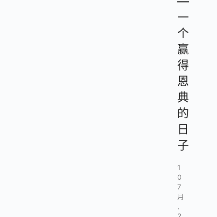
—
一
个
赢
得
恩
典
的
日
子
1
0
7
月
,
2