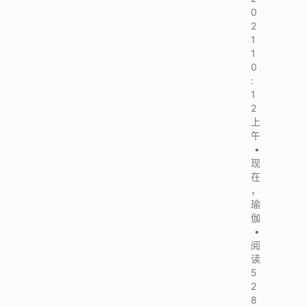
0
2
1
1
0
:
1
2
上
午
•
现
在
，
瑜
伽
•
阅
读
5
2
8