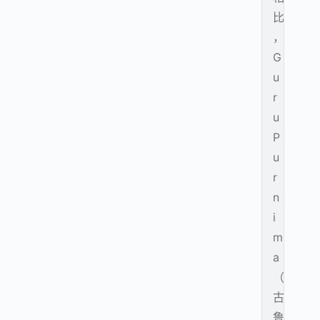
比
，
G
u
r
u
P
u
r
n
i
m
a
（
古
鲁