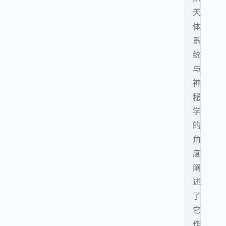
天
体
系
统
与
神
秘
学
的
角
度
阐
述
了
它
作