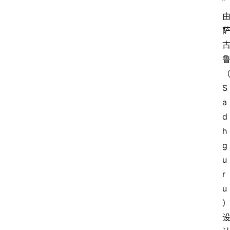
”
S
a
d
h
g
u
r
u