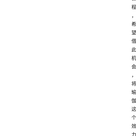
智
慧
课
程
查
询