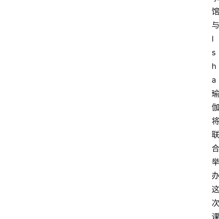
I
s
h
a
萨
古
鲁
瑜
伽
与
冥
想