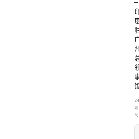
–
24
现
阅