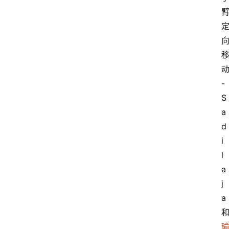
-
S
a
d
i
l
a
j
a