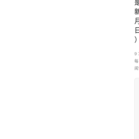
9 
每
阅