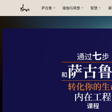
萨古鲁
瑜伽与冥想
智慧
课