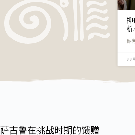
抑
析
你
8 8 
萨古鲁在挑战时期的馈赠​