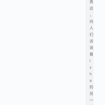
表
达
，
向
人
们
诉
说
着
I
s
h
a
的
另
一