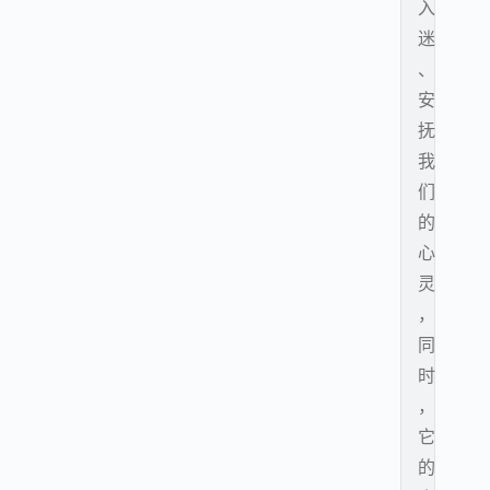
入
迷
、
安
抚
我
们
的
心
灵
，
同
时
，
它
的