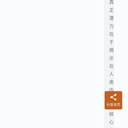
真
正
潜
力
在
于
揭
示
在
人
类
内
在
分享本页
的
核
心