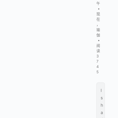
午
•
现
在
，
瑜
伽
•
阅
读
3
7
4
5
I
s
h
a