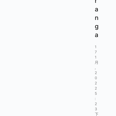
r
a
n
g
a
1
7
1
月
,
2
0
2
2
5
:
2
3
下