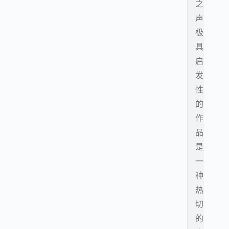
之
声
极
具
启
发
性
的
作
品
是
一
种
热
切
的