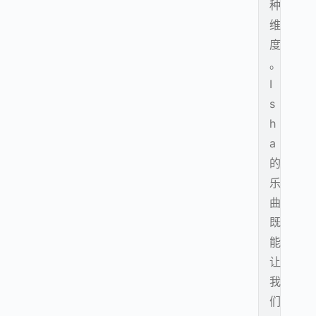
种
维
度
。
I
s
h
a
的
乐
曲
既
能
让
我
们