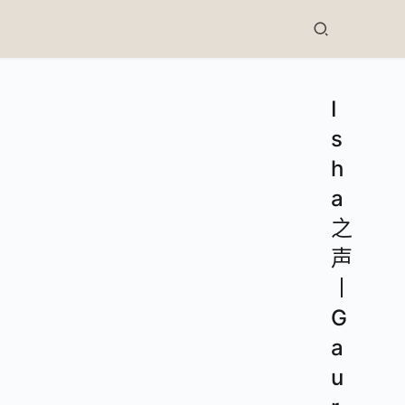
I
s
h
a
之
声
丨
G
a
u