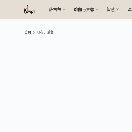
萨古鲁
瑜伽与冥想
智慧
课
首页
现在，瑜伽