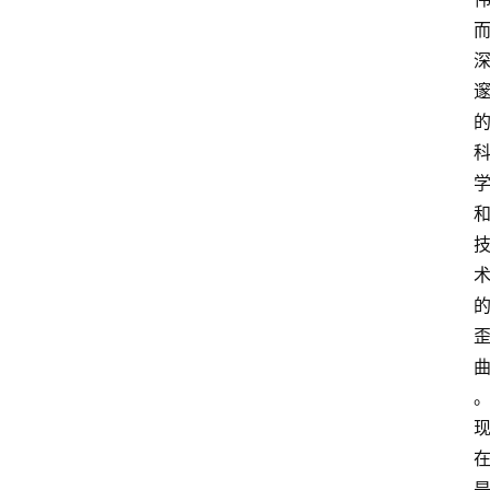
智
慧
课
程
查
询