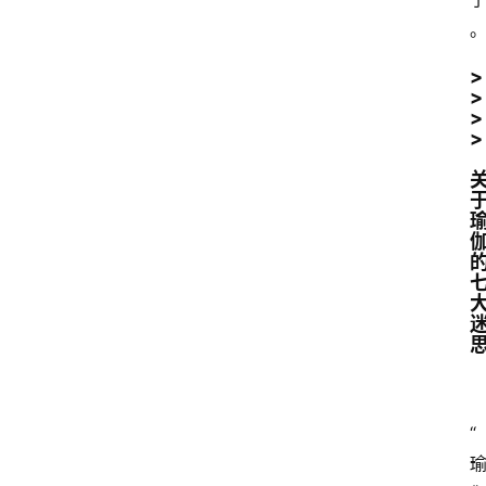
>
>
>
>
“