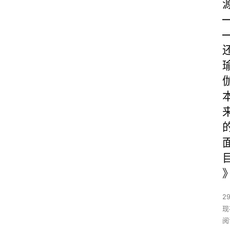
29
现
阅