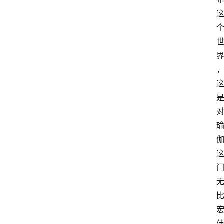
萨
古
鲁
瑜
伽
与
冥
想