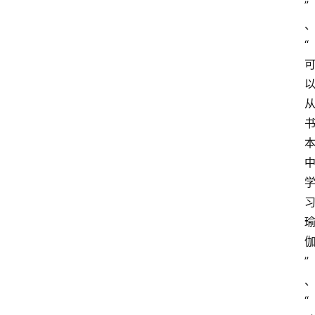
”
“
”
“