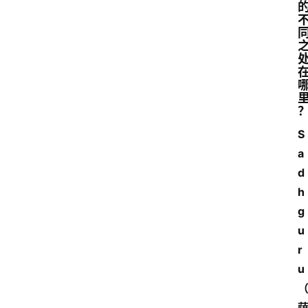
S
a
d
h
g
u
r
u