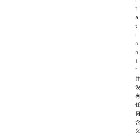
t
a
t
i
o
n
”