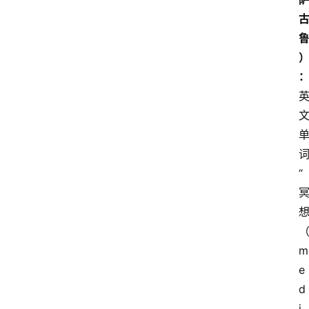
“
m
e
d
i