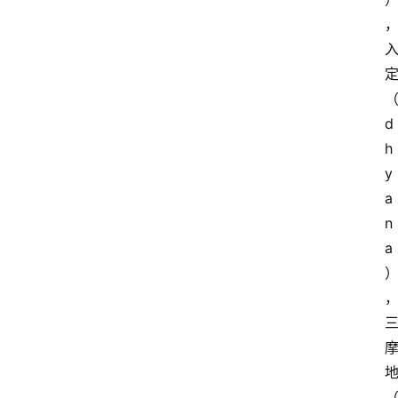
d
h
y
a
n
a