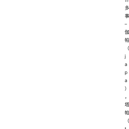
事
– 
j
a
p
a
t