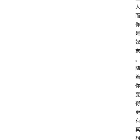
萨
古
鲁
瑜
伽
与
冥
想
智
慧