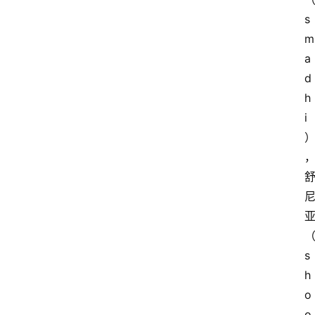
s
m
a
d
h
i
s
h
o
o