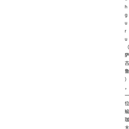
h
g
u
r
u