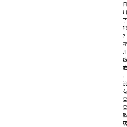
智
慧
课
程
查
询