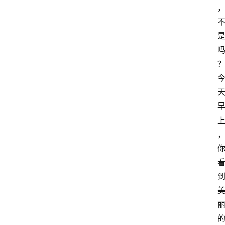
萨
古
鲁
瑜
伽
与
冥
想