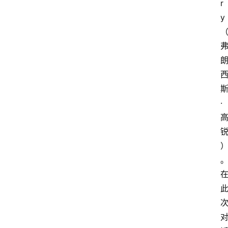
r
y
·