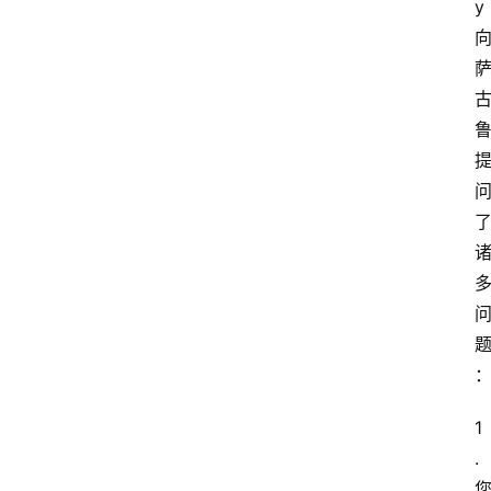
y
1
. 