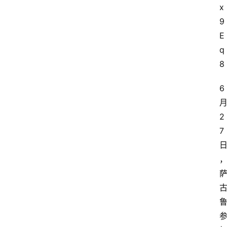
x
9
E
q
8
6
2
7