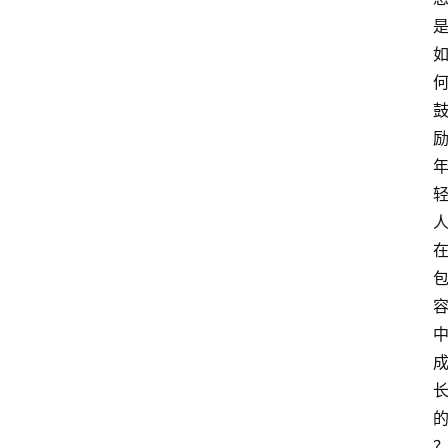
萨
古
鲁
瑜
伽
与
冥
想