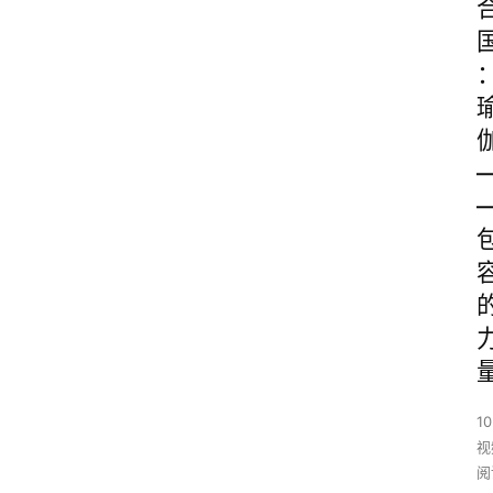
10
视
阅