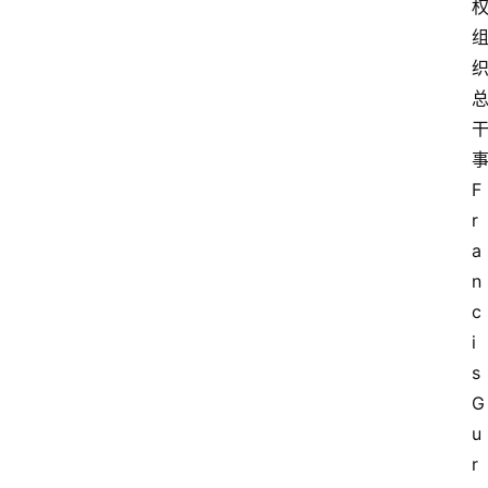
F
r
a
n
c
i
s 
G
u
r