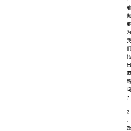
智
慧
课
程
查
询
2
. 