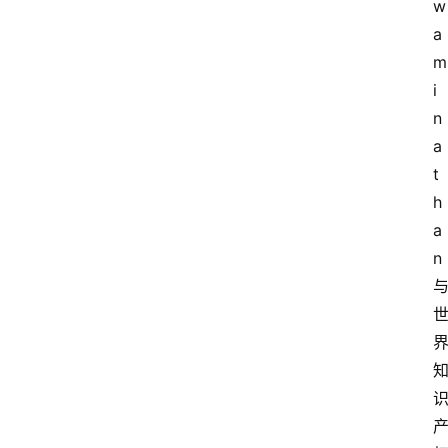
w
a
m
i
n
a
t
h
a
n