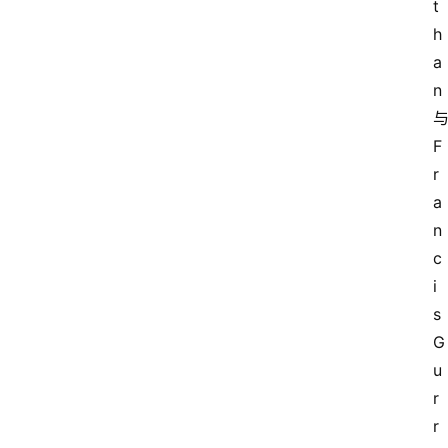
t
h
a
n
F
r
a
n
c
i
s 
G
u
r
r