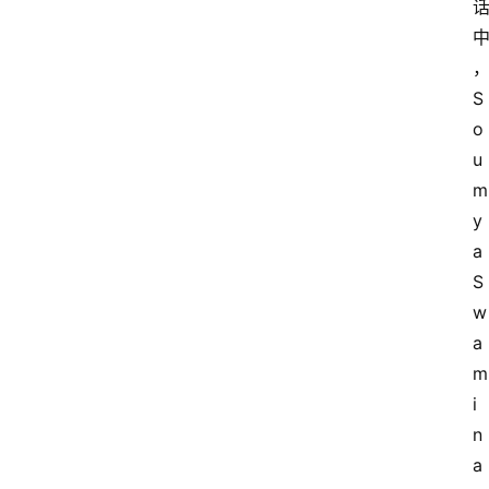
S
o
u
m
y
a 
S
w
a
m
i
n
a