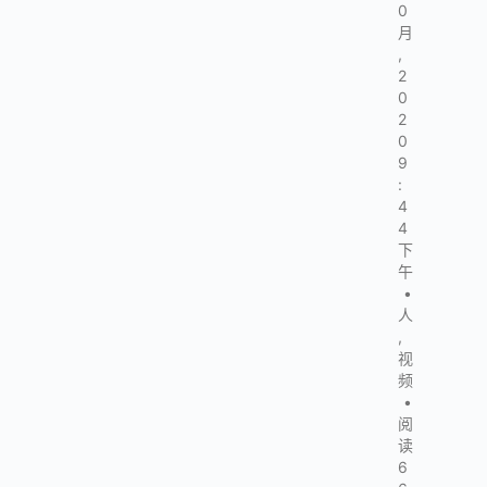
0
月
,
2
0
2
0
9
:
4
4
下
午
•
人
,
视
频
•
阅
读
6