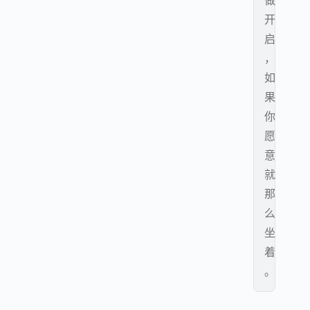
做
开
启
，
如
果
你
愿
意
就
那
么
坐
着
。