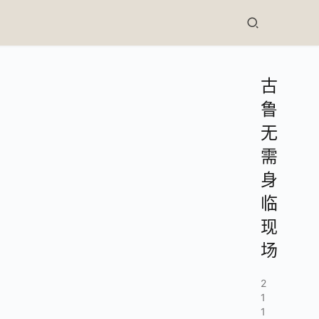
古
鲁
无
需
身
临
现
场
2
1
1