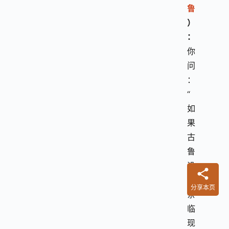
鲁
）
：
你
问
：
“
如
果
古
鲁
没
有
分享本页
亲
临
现