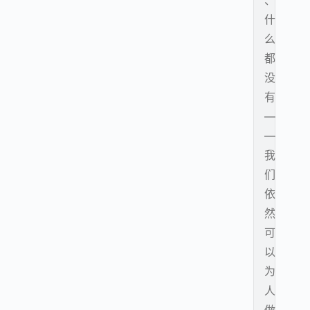
、
什
么
都
没
有
—
—
我
们
依
然
可
以
为
人