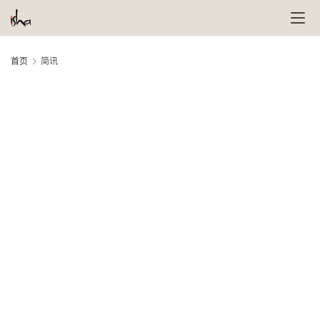
首页
简讯
4 
月,
20
社