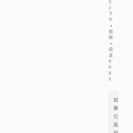
0
2
下
午
•
视
频
•
阅
读
8
6
8
5
如
果
它
是