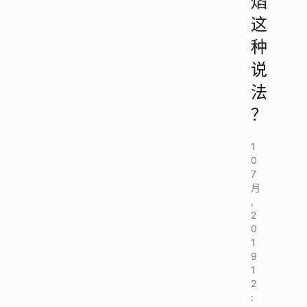
焰
这
种
说
法
？
1
0
7
月
,
2
0
1
9
1
2
: