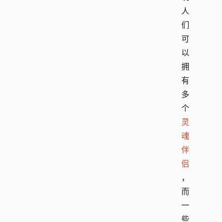
人
们
可
以
拥
有
多
个
灵
魂
伴
侣
，
而
一
些