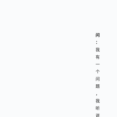
问
：
我
有
一
个
问
题
，
我
听
说