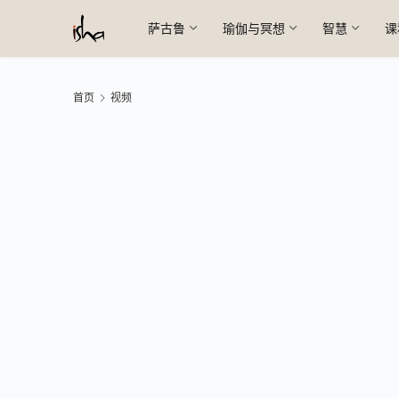
萨古鲁
瑜伽与冥想
智慧
课
首页
视频