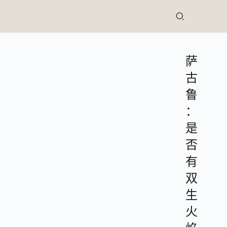
萨
古
鲁
：
是
否
有
双
生
火