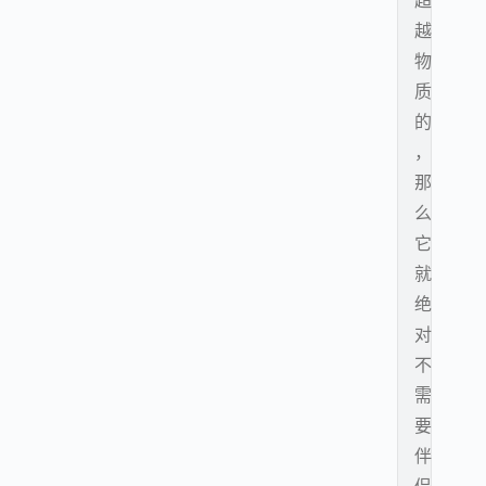
超
越
物
质
的
，
那
么
它
就
绝
对
不
需
要
伴