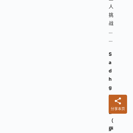
人
挑
战
…
…
S
a
d
h
g
u
r
分享本页
u
（
萨