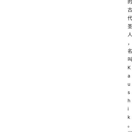
冥
想
智
慧
课
程
查
K
询
a
u
s
h
i
k