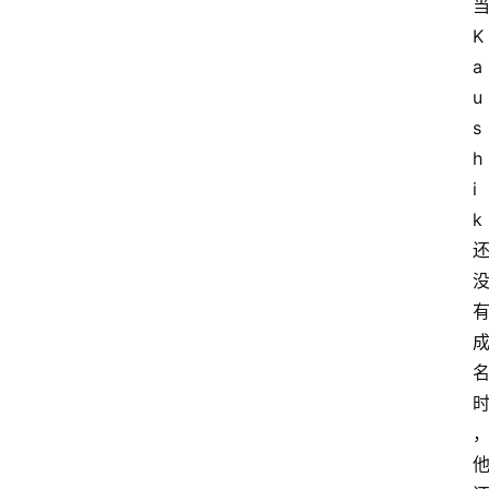
当
K
a
u
s
h
i
k