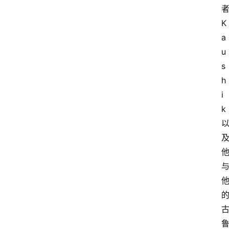
K
a
u
s
h
i
k
鲁