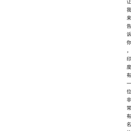
萨
古
鲁
瑜
伽
与