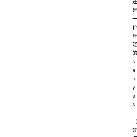
s
a
n
y
a
s
i