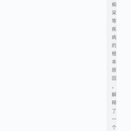
痴
呆
等
疾
病
的
根
本
原
因
，
解
释
了
一
个