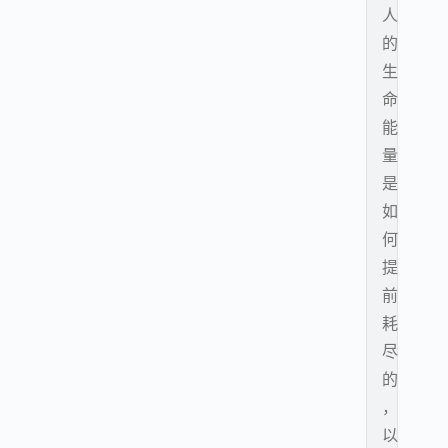
人
的
生
命
能
量
是
如
何
提
前
耗
尽
的
，
以