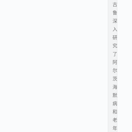
古
鲁
深
入
研
究
了
阿
尔
茨
海
默
病
和
老
年