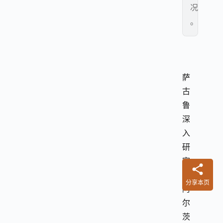
况
。
萨
古
鲁
深
入
研
究
了
分享本页
阿
尔
茨