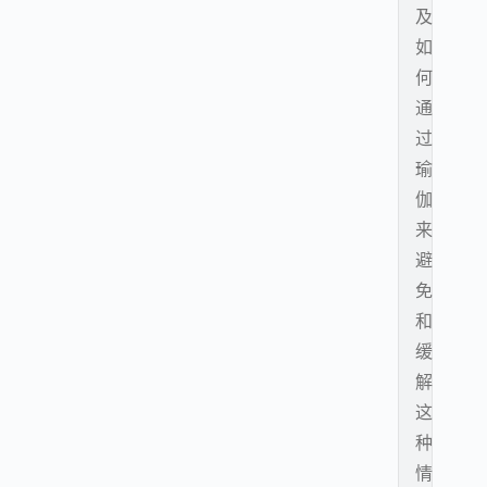
及
如
何
通
过
瑜
伽
来
避
免
和
缓
解
这
种
情