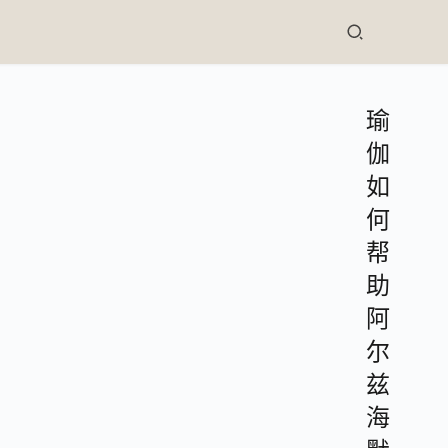
瑜
伽
如
何
帮
助
阿
尔
兹
海