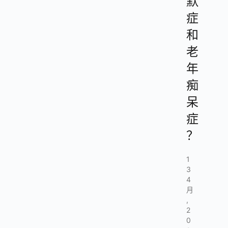
默
症
和
老
年
痴
呆
症
？
1
3
4
月
,
2
0