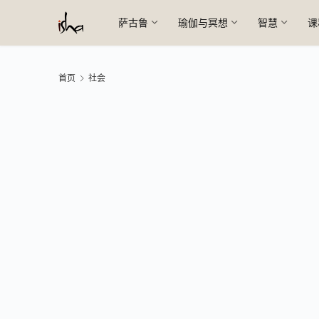
萨古鲁
瑜伽与冥想
智慧
课
首页
社会