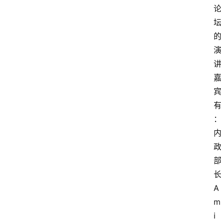
A
m
i