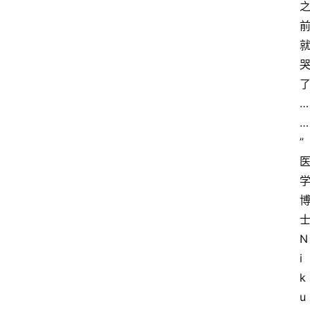
…
…
”
N
i
k
u