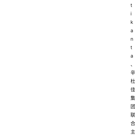
t
i
k
a
n
t
a