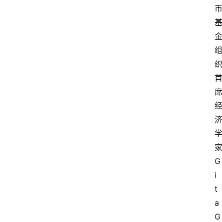
G
i
t
a 
G