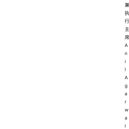
A
n
i
l 
A
g
a
r
w
a
l