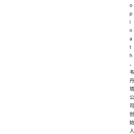
o
p
i
n
a
t
h