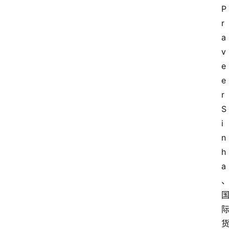
P
r
a
v
e
e
r 
S
i
n
h
a