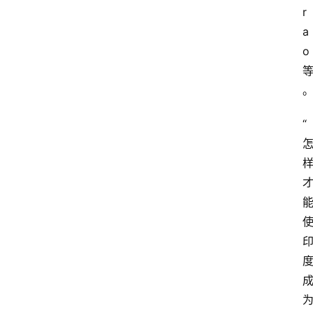
r
课
a
程
o
查
询
“