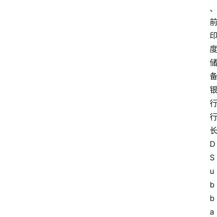
萨
古
鲁
瑜
伽
D 
与
冥
S
想
u
b
智
b
慧
a