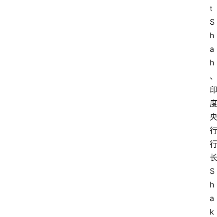
t 
S
h
a
h
S
h
a
k