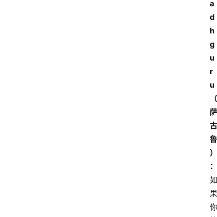
a
d
h
g
u
r
u