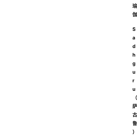
S
a
d
h
g
u
r
u