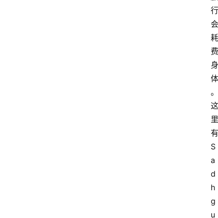
S
a
d
h
g
u