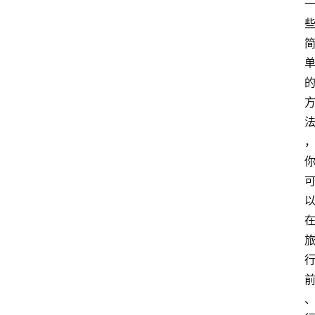
萨
古
鲁
瑜
伽
与
冥
想
智
慧
课
程