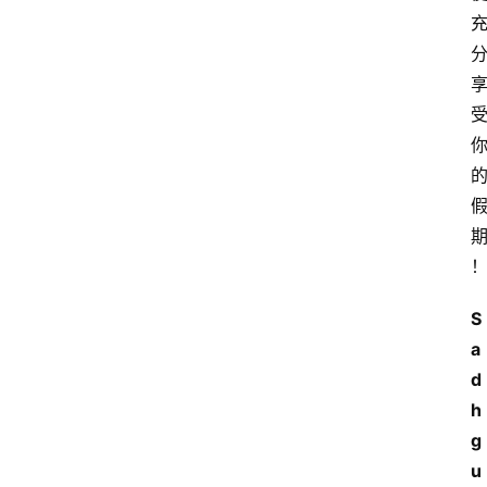
S
a
d
h
g
u