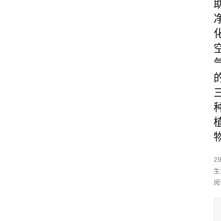
29
生
阅