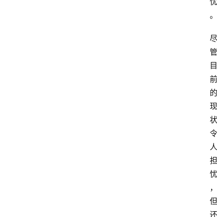
智
慧
课
程
查
询