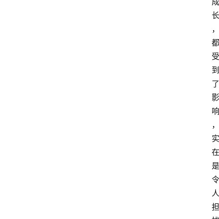
萨
古
鲁
瑜
伽
与
冥
想