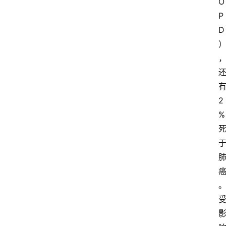
O
P
D
2
%