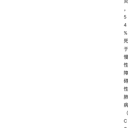
5
4
%
C