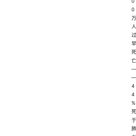
0
0
4
4
%