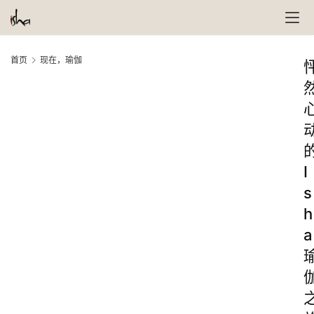
首页
现在，瑜伽
I
s
h
a