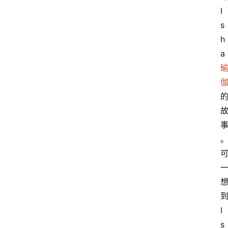
I
s
h
a
I
s