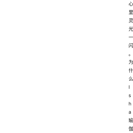
I
s
h
a