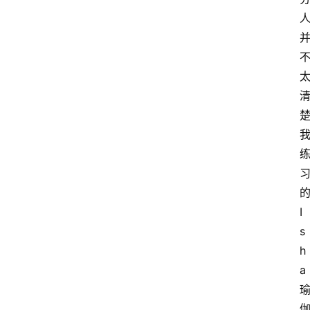
I
s
h
a