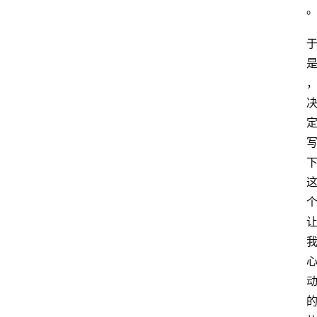
萨
古
鲁
瑜
伽
与
冥
想