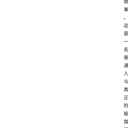
智
慧
课
程
查
询