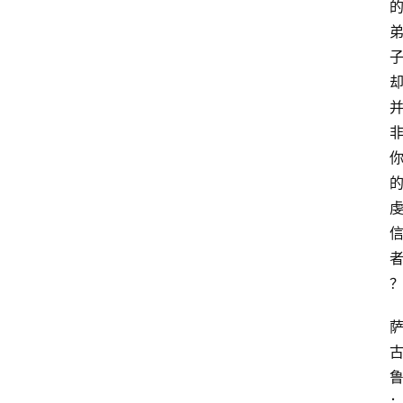
萨
古
鲁
瑜
伽
与
冥
想
智