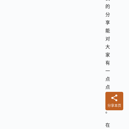
的
分
享
能
对
大
家
有
一
点
点
帮
助
分享本页
。
在