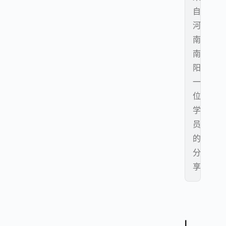
自
河
南
南
阳
一
位
学
员
的
分
享
I