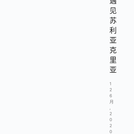
遇
见
苏
利
亚
克
里
亚
1
2
6
月
,
2
0
2
0