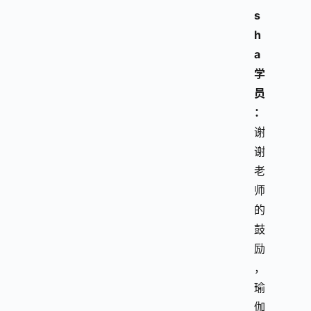
s
h
a
学
员
：
谢
谢
老
师
的
鼓
励
，
瑜
伽