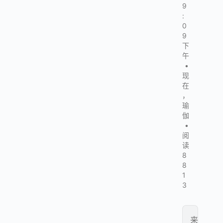
9
:
0
9
下
午
•
现
在
，
瑜
伽
•
阅
读
8
8
1
3
来