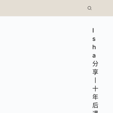
I
s
h
a
分
享
丨
十
年
后