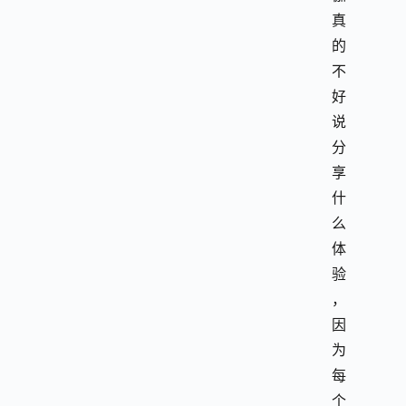
真
的
不
好
说
分
享
什
么
体
验
，
因
为
每
个