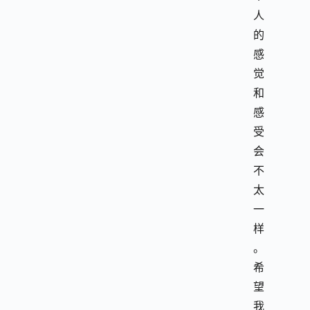
人
的
感
觉
和
感
受
会
不
太
一
样
。
希
望
我