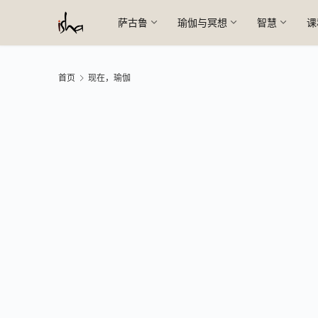
萨古鲁
瑜伽与冥想
智慧
课
首页
现在，瑜伽