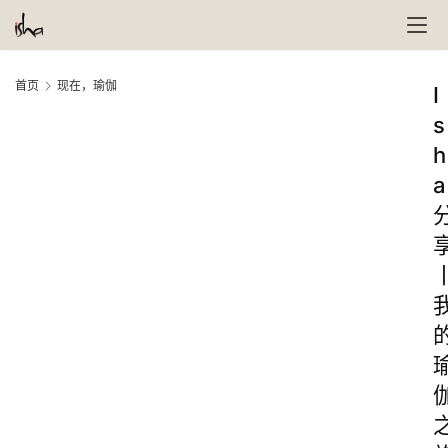
首页
现在，瑜伽
I
s
h
a