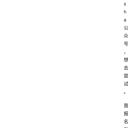
s
h
a