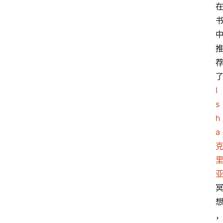
I
s
h
a