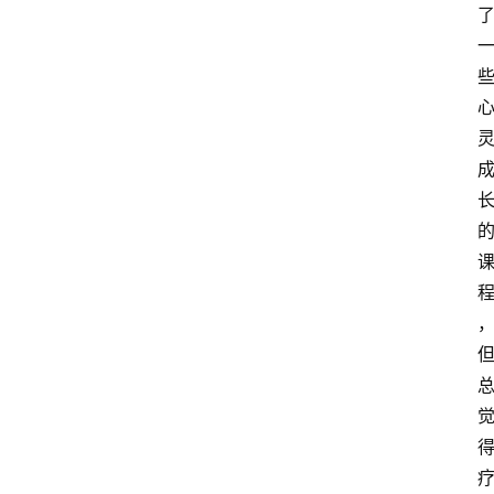
萨
古
鲁
瑜
伽
与
冥
想
智
慧
课
程
查