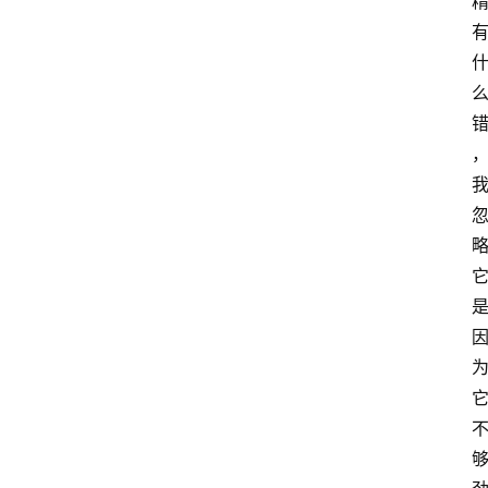
萨
古
鲁
瑜
伽
与
冥
想
智