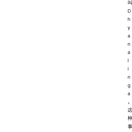
D
h
y
a
n
a
l
i
n
g
萨
a
古
鲁
瑜
伽
与