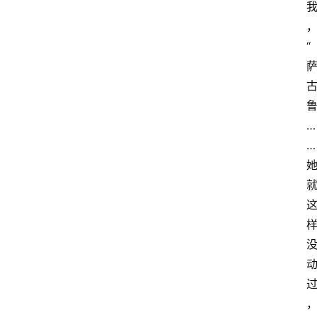
“
…
…