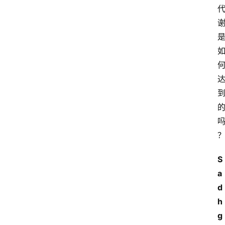
S
a
d
h
g