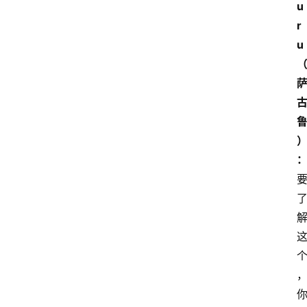
u
r
u