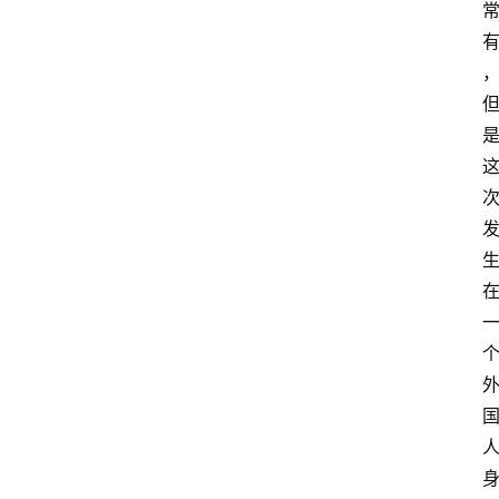
冥
想
智
慧
课
程
查
询