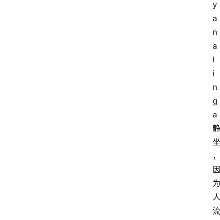
y
a
n
a
l
i
n
g
a