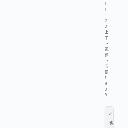
1
1
:
2
0
上
午
•
视
频
•
阅
读
1
9
3
8
你
也