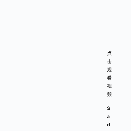
点
击
观
看
视
频
S
a
d