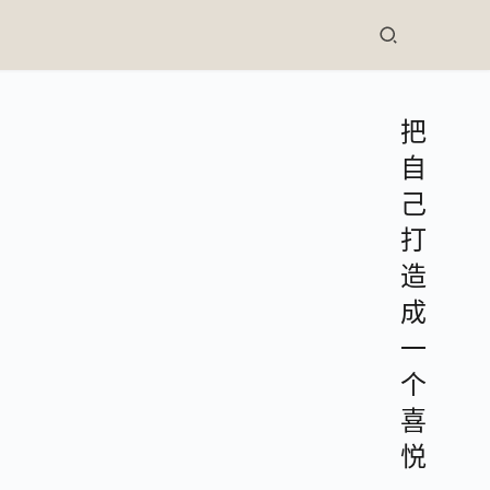
把
自
己
打
造
成
一
个
喜
悦