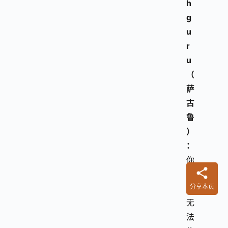
h
g
u
r
u
（
萨
古
鲁
）
：
你
也
分享本页
许
无
法