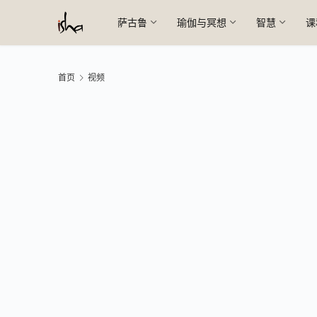
萨古鲁
瑜伽与冥想
智慧
课
首页
视频