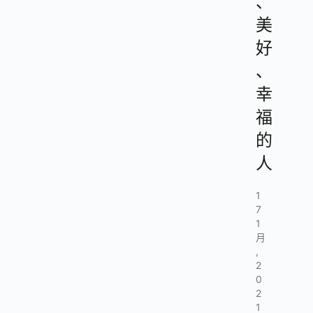
、
美
好
、
幸
福
的
人
1
7
1
月
,
2
0
2
1