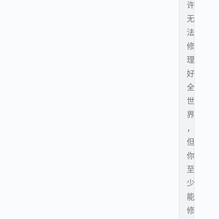
许
无
法
修
理
好
全
世
界
，
但
你
至
少
能
修