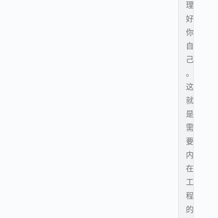
理
好
你
自
己
。
这
就
是
需
要
内
在
工
程
的