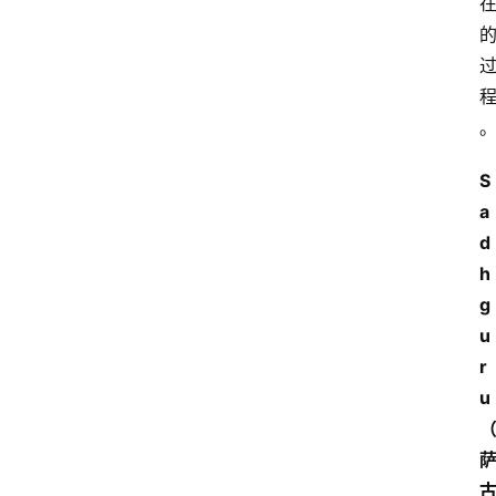
课
程
查
询
S
a
d
h
g
u
r
u