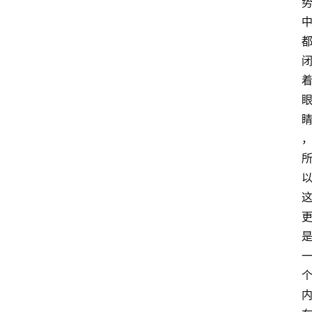
萨
古
鲁
瑜
伽
与
冥
想
智
慧