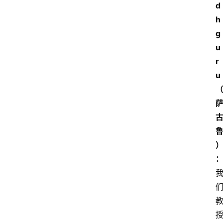
d
h
g
u
r
u