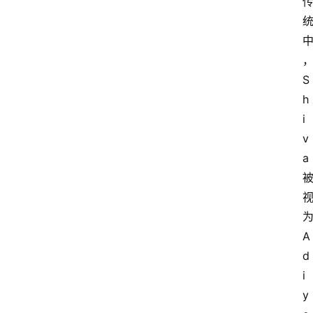
S
h
i
v
a
A
d
i
y