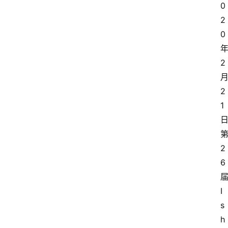
0
2
0
2
2
1
2
6
I
s
h