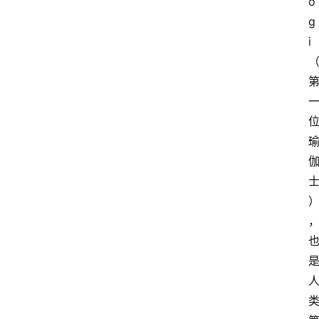
o
g
i