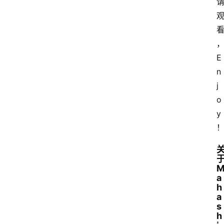
E
n
j
o
y
a
h
a
s
h