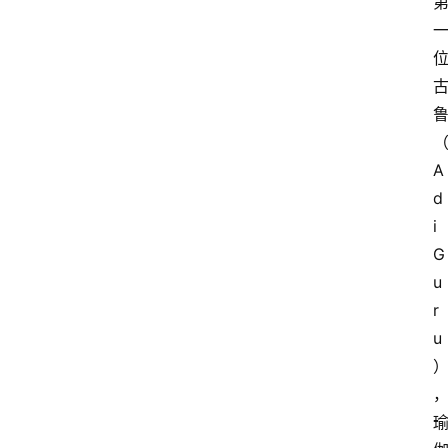
A
d
i 
G
u
r
u