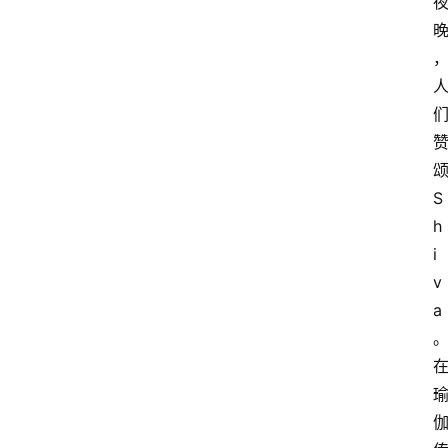
S
h
i
v
a