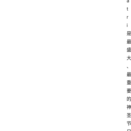
a
智
慧
t
r
课
i
程
查
询