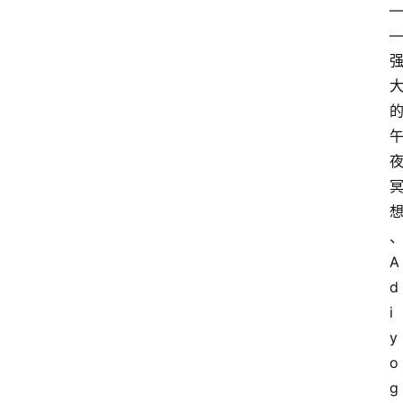
A
d
i
y
o
g