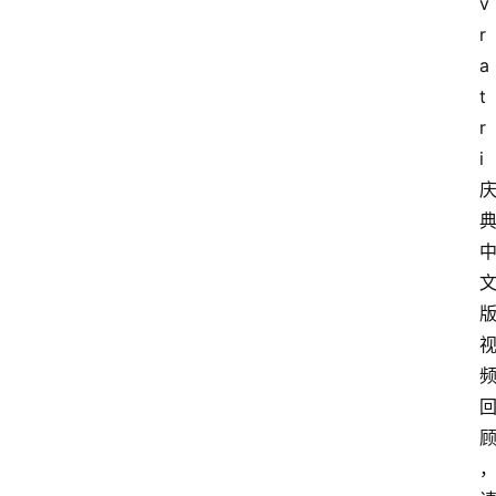
v
r
a
t
r
i