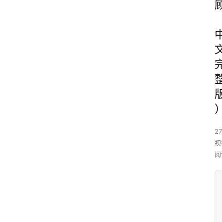
27
视
阅