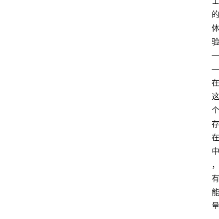
萨
古
鲁
瑜
伽
与
冥
想