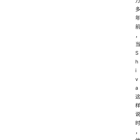
S
h
i
v
a