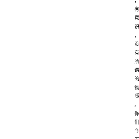
智
慧
课
程
查
询