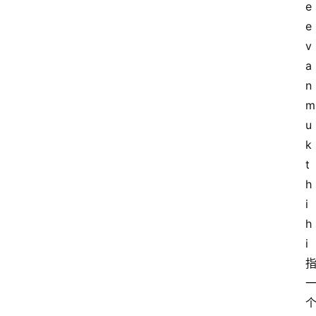
e
e
v
a
n
m
u
k
t
h
i
h
i