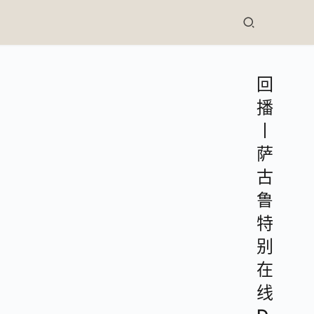
回
播
丨
萨
古
鲁
特
别
在
线