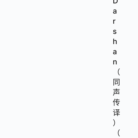
D
a
r
s
h
a
n
（
同
声
传
译
）
（