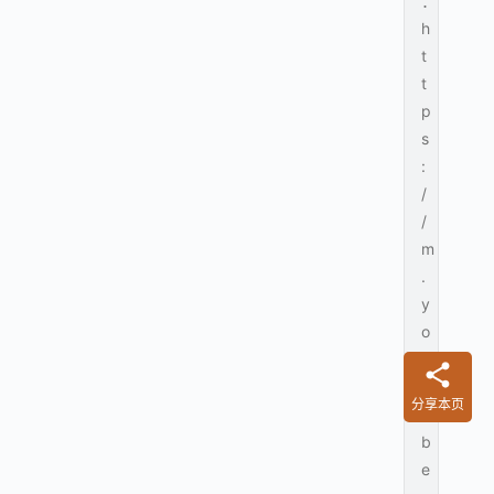
：
h
t
t
p
s
:
/
/
m
.
y
o
u
t
分享本页
u
b
e