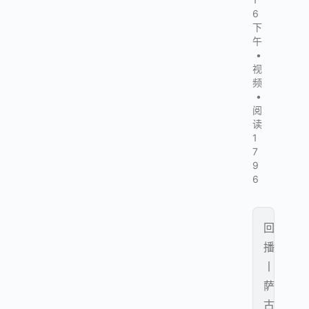
6
下
午
•
视
频
•
阅
读
1
7
9
6
回
播
丨
萨
古