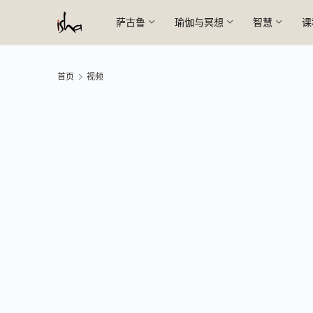
萨古鲁
瑜伽与冥想
智慧
课
首页
视频