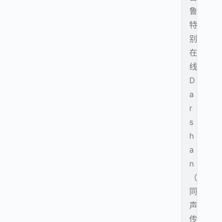
鲁
特
别
在
线
D
a
r
s
h
a
n
（
同
声
传