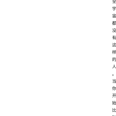
智
慧
课
程
查
询