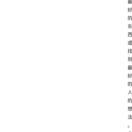
萨
古
鲁
瑜
伽
与
冥
想