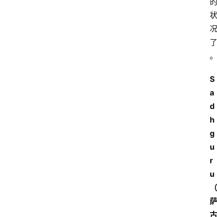
S
a
d
h
g
u
r
u