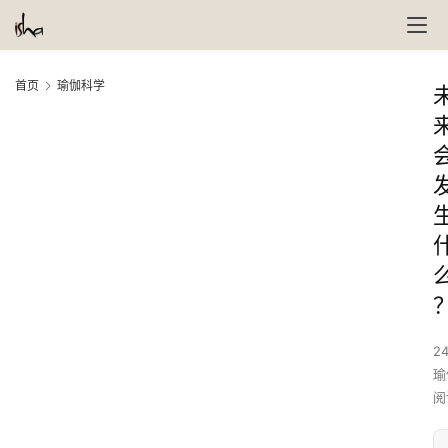
首页
瑜伽科学
24
瑜
阅