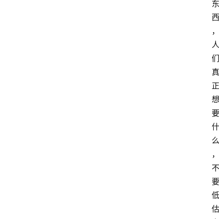
萨
古
鲁
瑜