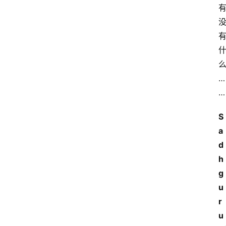
…
…
S
a
d
h
g
u
r
u