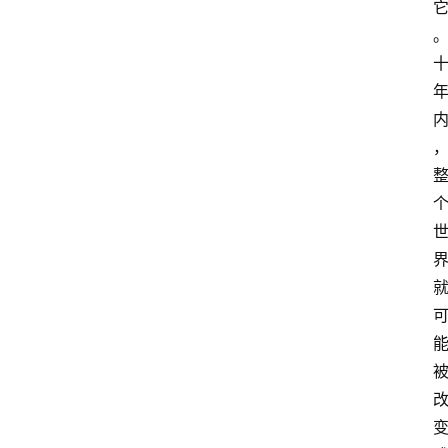
伽
与
冥
想
智
慧
课
程
查
询