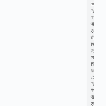
性
的
生
活
方
式
转
变
为
有
意
识
的
生
活
方