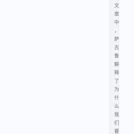
文
章
中
，
萨
古
鲁
解
释
了
为
什
么
我
们
要