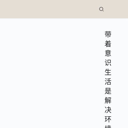
带
着
意
识
生
活
是
解
决
环