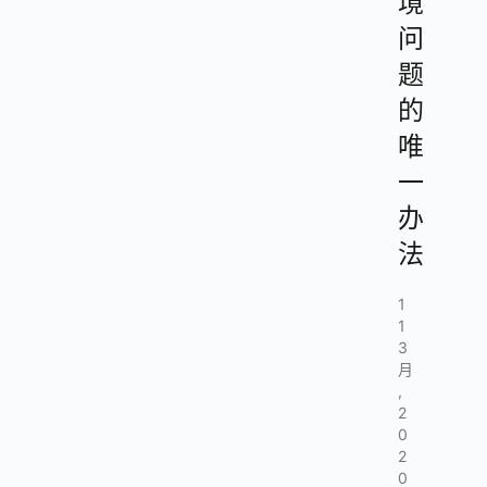
境
问
题
的
唯
一
办
法
1
1
3
月
,
2
0
2
0