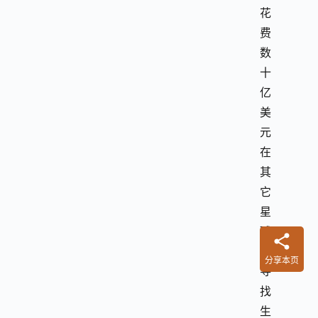
花
费
数
十
亿
美
元
在
其
它
星
球
上
分享本页
寻
找
生