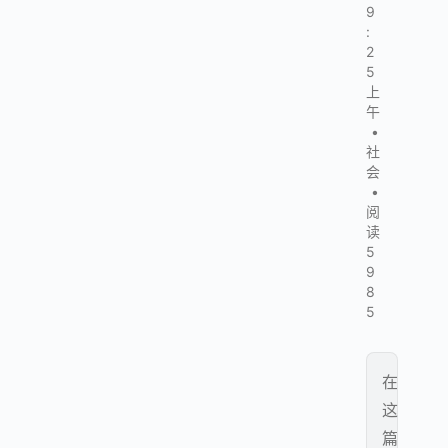
9
:
2
5
上
午
•
社
会
•
阅
读
5
9
8
5
在
这
篇