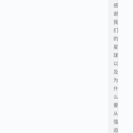
感
谢
我
们
的
星
球
以
及
为
什
么
要
从
强
迫