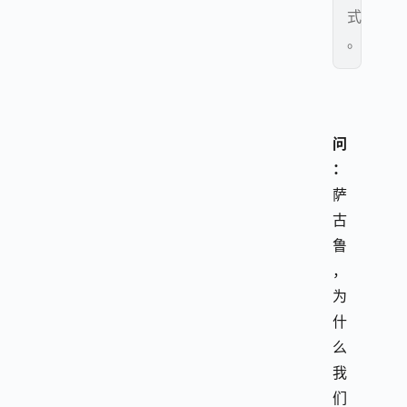
式
。
问
：
萨
古
鲁
，
为
什
么
我
们