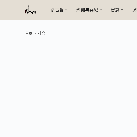
萨古鲁
瑜伽与冥想
智慧
课
首页
社会