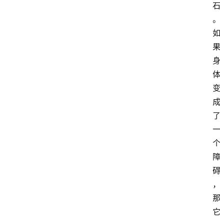
智
慧
课
程
查
询