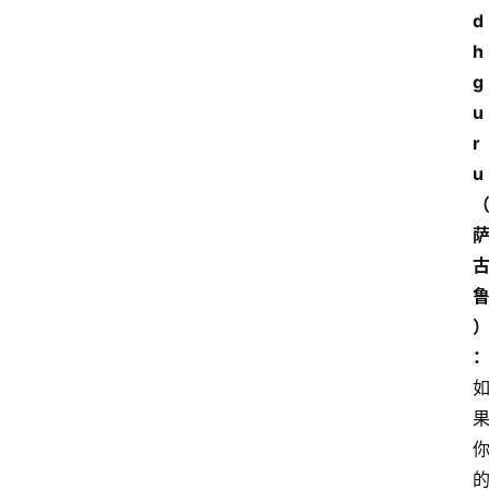
d
h
g
u
r
u