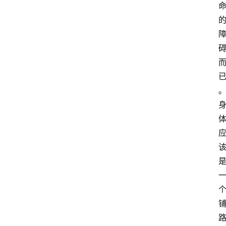
萨
古
鲁
瑜
伽
与
冥
想