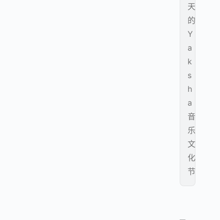
天
的
Y
a
k
s
h
a
音
乐
文
化
节