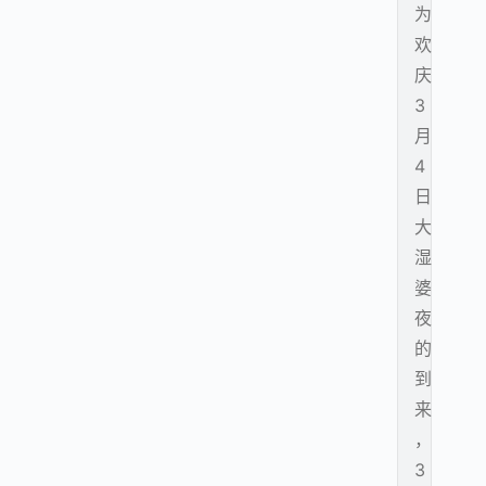
为
欢
庆
3
月
4
日
大
湿
婆
夜
的
到
来
，
3