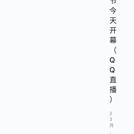
节
今
天
开
幕
（
Q
Q
直
播
）
2
3
月
,