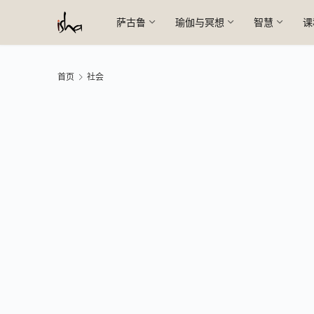
萨古鲁
瑜伽与冥想
智慧
课
首页
社会