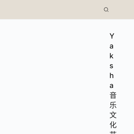
Y
a
k
s
h
a
音
乐
文
化