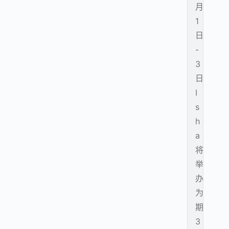
月
1
日
-
3
日
I
s
h
a
将
举
办
为
期
3