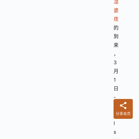
湿
婆
夜
的
到
来
，
3
月
1
日
-
3
日
分享本页
I
s