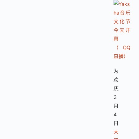
为
欢
庆
3
月
4
日
大