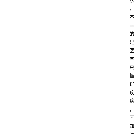
萨
古
鲁
瑜
伽
与
冥
想
智