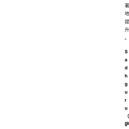
S
a
d
h
g
u
r
u