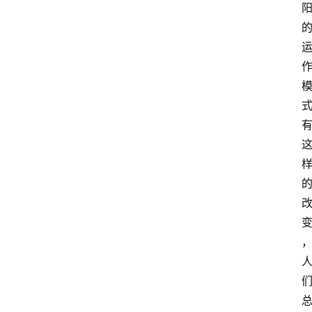
冥
想
智
慧
课
程
查
询