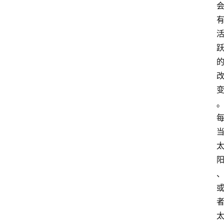
萨
古
鲁
瑜
伽
与