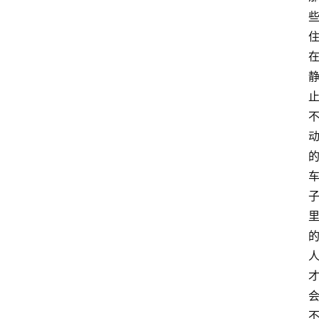
萨
古
鲁
瑜
伽
与