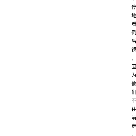
冥
想
智
慧
课
程
查
询