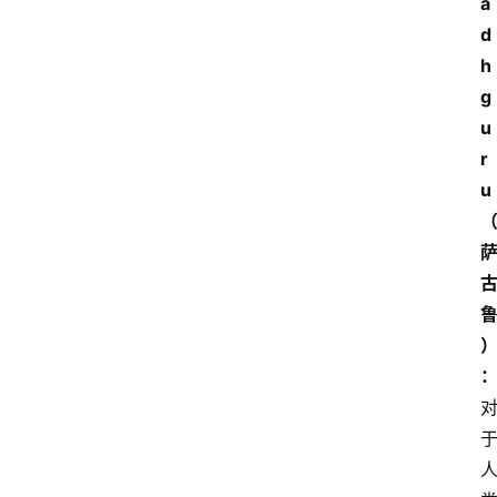
a
d
h
g
u
r
u