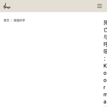
首页
瑜伽科学
K
o
o
r
a