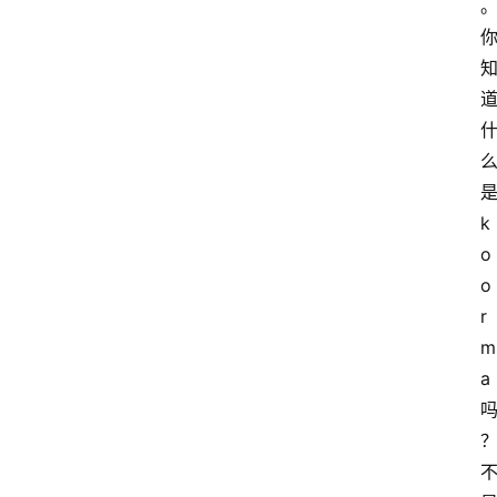
k
o
o
r
m
a