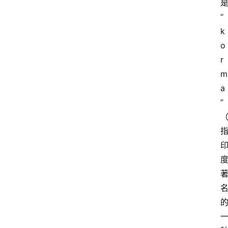
“
k
o
r
m
a
”