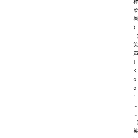
K
o
o
r
…
…