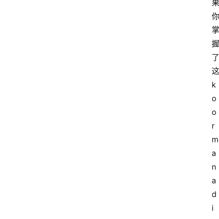
k
o
o
r
m
a 
n
a
d
i