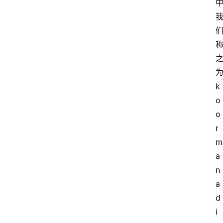
k
o
o
r
m
a 
n
a
d
i