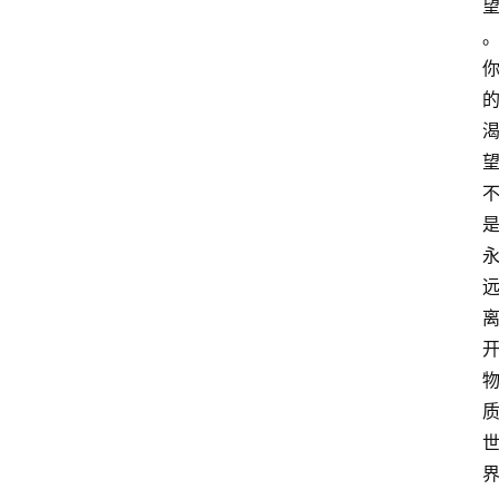
萨
古
鲁
瑜
伽
与
冥
想
智
慧
课
程