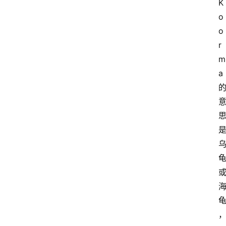
K
o
o
r
m
a