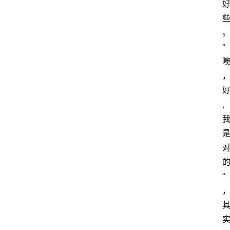
“
, 
”