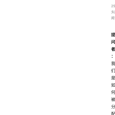
25
头
阅