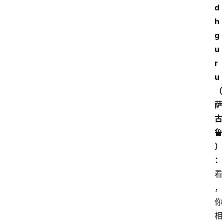
d
h
g
u
r
u