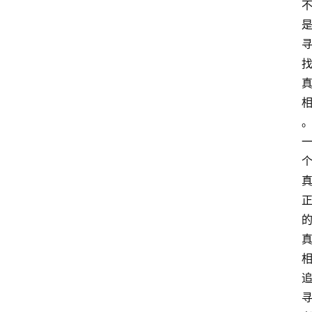
萨
古
鲁
瑜
伽
与
冥
想