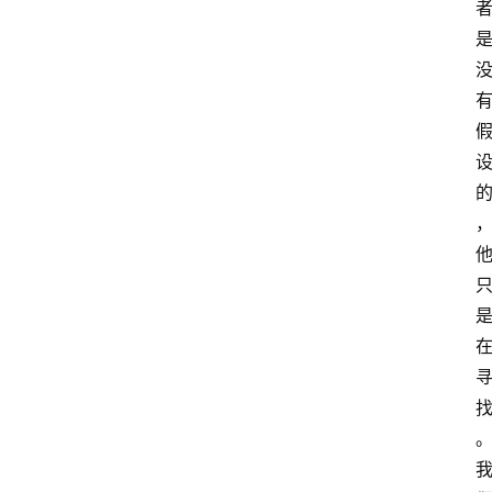
智
慧
课
程
查
询