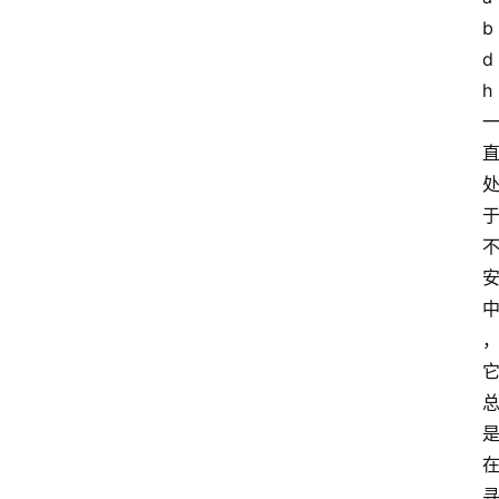
b
d
h