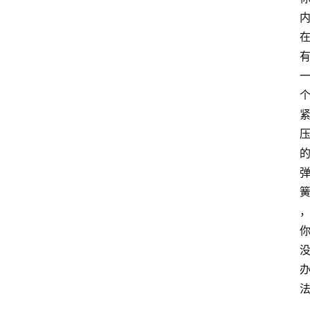
与
冥
想
智
慧
课
程
查
询
…