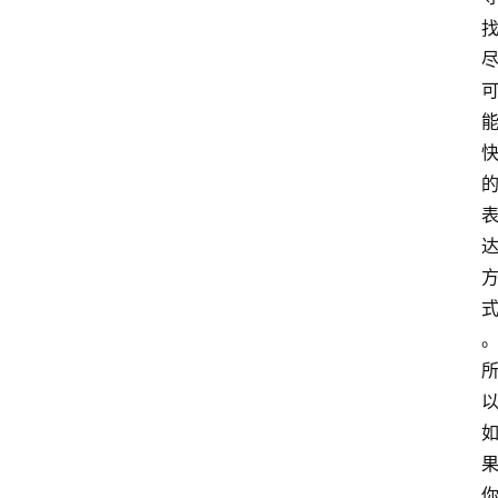
萨
古
鲁
瑜
伽