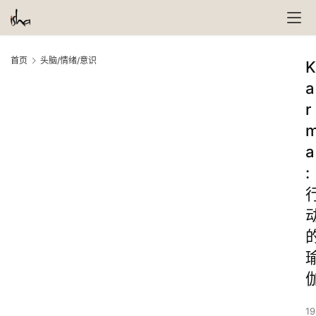
首页
头脑/情绪/意识
K
a
r
a
:
19