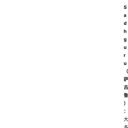
S
a
d
h
g
u
r
u