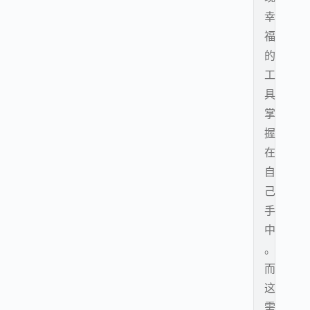
幸
福
的
工
具
掌
握
在
自
己
手
中
。
而
这
需