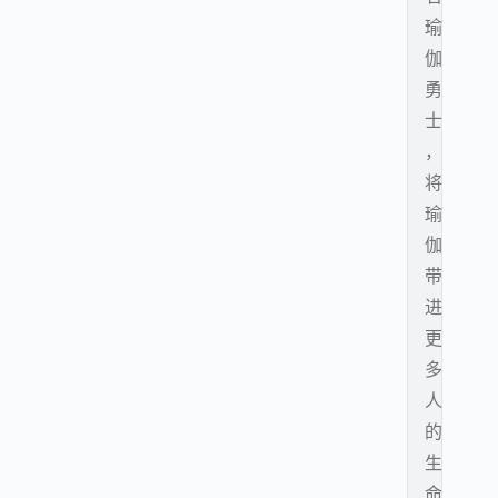
瑜
伽
勇
士
，
将
瑜
伽
带
进
更
多
人
的
生
命