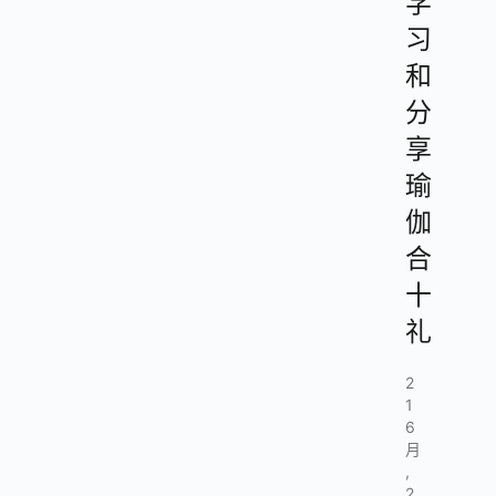
学
习
和
分
享
瑜
伽
合
十
礼
2
1
6
月
,
2