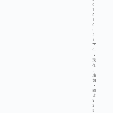
0
1
9
1
0
:
2
1
下
午
•
现
在
，
瑜
伽
•
阅
读
9
2
5