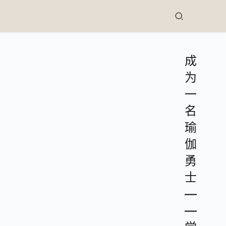
成
为
一
名
瑜
伽
勇
士
—
—