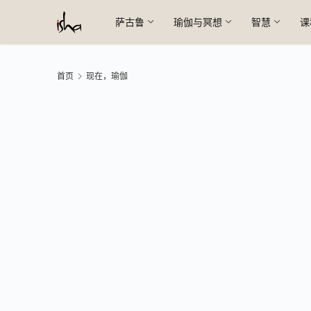
萨古鲁
瑜伽与冥想
智慧
课
首页
现在，瑜伽