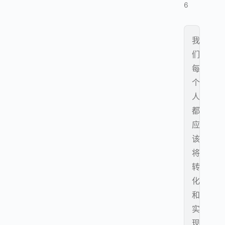
6
我
们
每
个
人
都
应
该
将
转
化
和
实
现