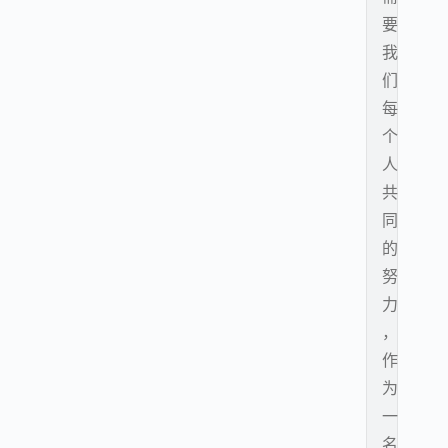
要
我
们
每
个
人
共
同
的
努
力
，
作
为
一
名