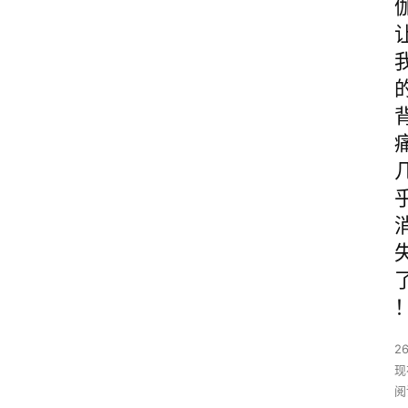
26
现
阅