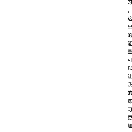
萨
古
鲁
瑜