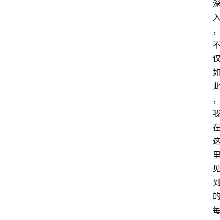
伽
与
冥
想
智
慧
课
程
查
询