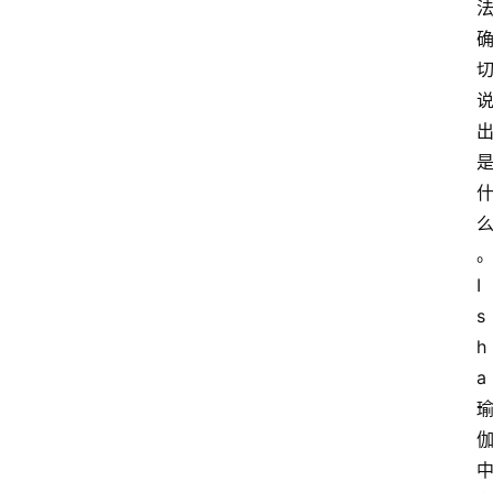
I
s
h
a