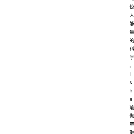
I
s
h
a