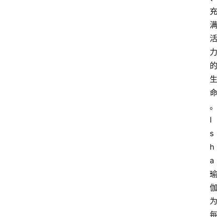
I
s
h
a