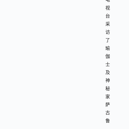
视
台
采
访
了
瑜
伽
士
及
神
秘
家
萨
古
鲁
，