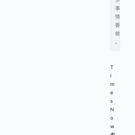
事
情
要
做
。
T
i
m
e
s 
N
o
w
电