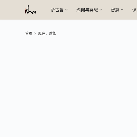
萨古鲁
瑜伽与冥想
智慧
课
首页
现在，瑜伽