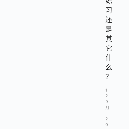
练
习
还
是
其
它
什
么
？
1
2
9
月
,
2
0