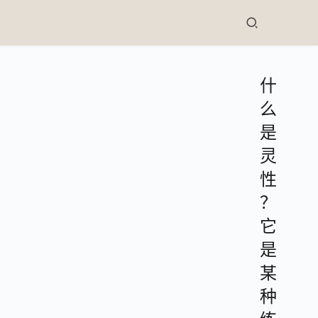
什
么
是
灵
性
？
它
是
某
种