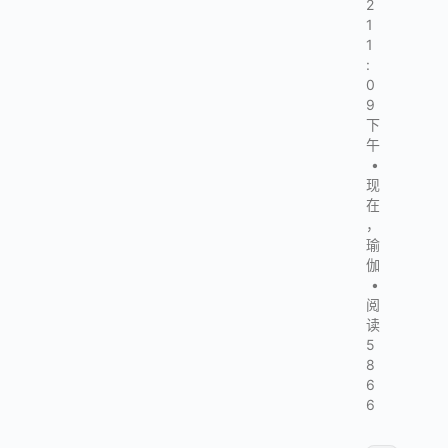
2
1
1
:
0
9
下
午
•
现
在
，
瑜
伽
•
阅
读
5
8
6
6