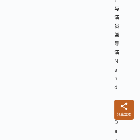
与
演
员
兼
导
演
N
a
n
d
i
t
a 
分享本页
D
a
s