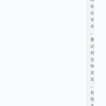
存
在
状
态
。
要
达
到
这
种
状
态
，
有
很
多