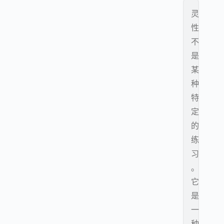
灵
性
不
是
某
种
特
定
的
练
习
。
它
是
一
种