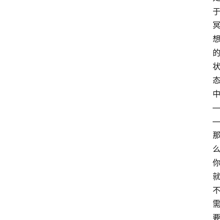
萨
古
鲁
瑜
伽
与
冥
想
智