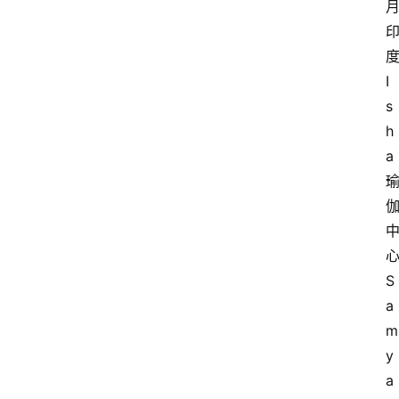
I
s
h
a
S
a
m
y
a