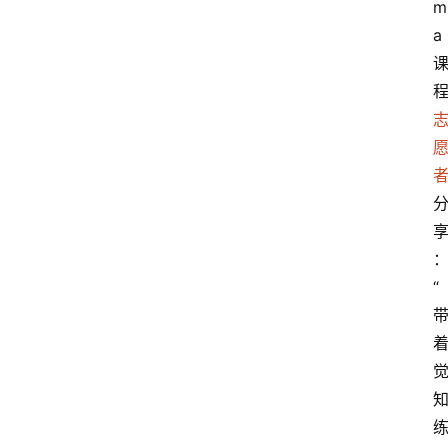
m
a
“