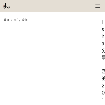
首页
现在，瑜伽
I
s
h
a
2
0
1