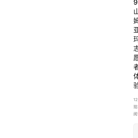
9
12
现
阅