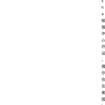
s
h
a