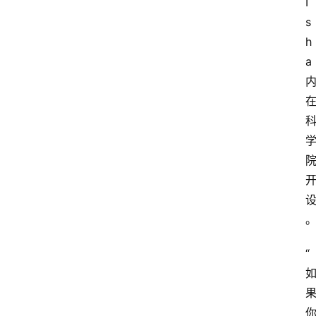
I
s
h
a
“