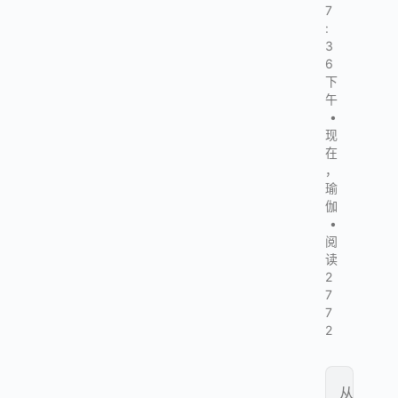
7
:
3
6
下
午
•
现
在
，
瑜
伽
•
阅
读
2
7
7
2
从