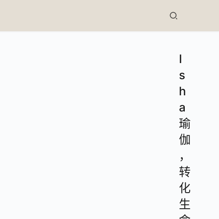
I
s
h
a
瑜
伽
，
转
化
生