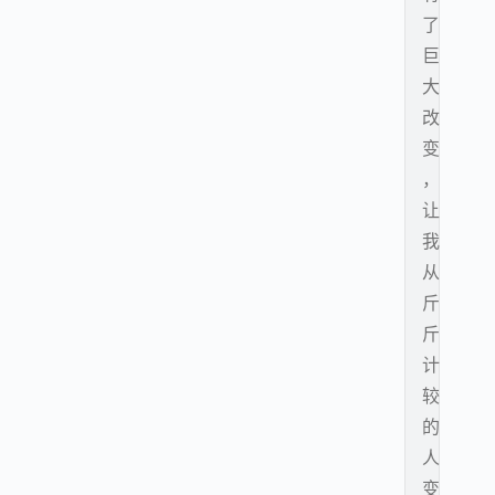
了
巨
大
改
变
，
让
我
从
斤
斤
计
较
的
人
变