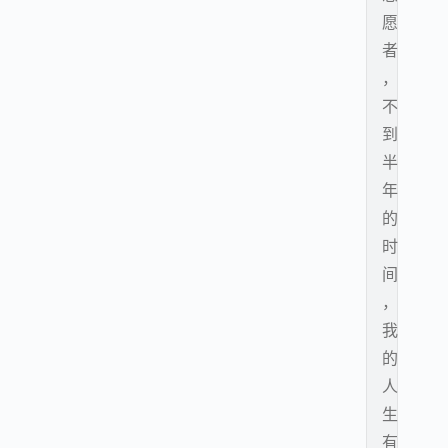
愿
者
，
不
到
半
年
的
时
间
，
我
的
人
生
有