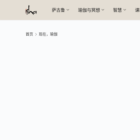
萨古鲁
瑜伽与冥想
智慧
课
首页
现在，瑜伽