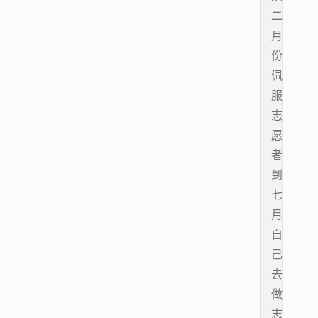
二
月
份
佩
服
志
愿
者
到
七
月
自
己
去
做
志