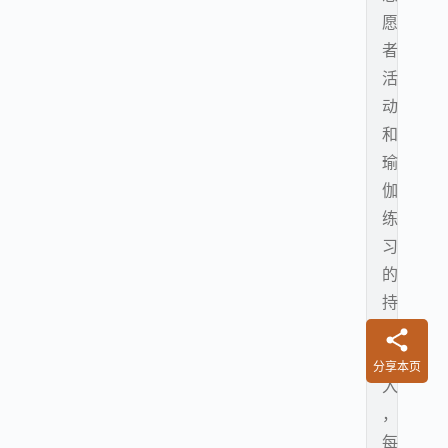
愿
者
活
动
和
瑜
伽
练
习
的
持
续
投
分享本页
入
，
每