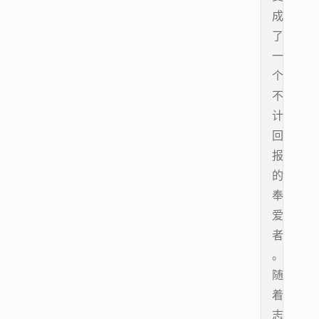
成
了
一
个
不
计
回
报
的
奉
爱
者
。
随
着
志