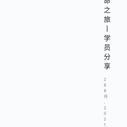
命
之
旅
丨
学
员
分
享
2
8
8
月
,
2
0
2
1